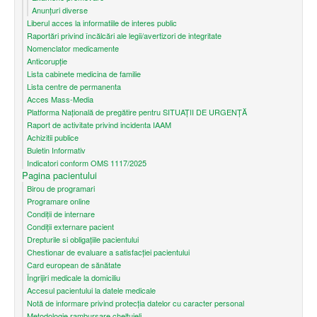
Anunțuri diverse
Liberul acces la informatiile de interes public
Raportări privind încălcări ale legii/avertizori de integritate
Nomenclator medicamente
Anticorupție
Lista cabinete medicina de familie
Lista centre de permanenta
Acces Mass-Media
Platforma Națională de pregătire pentru SITUAȚII DE URGENȚĂ
Raport de activitate privind incidenta IAAM
Achizitii publice
Buletin Informativ
Indicatori conform OMS 1117/2025
Pagina pacientului
Birou de programari
Programare online
Condiţii de internare
Condiții externare pacient
Drepturile si obligațiile pacientului
Chestionar de evaluare a satisfacției pacientului
Card european de sănătate
Îngrijiri medicale la domiciliu
Accesul pacientului la datele medicale
Notă de informare privind protecţia datelor cu caracter personal
Metodologie rambursare cheltuieli