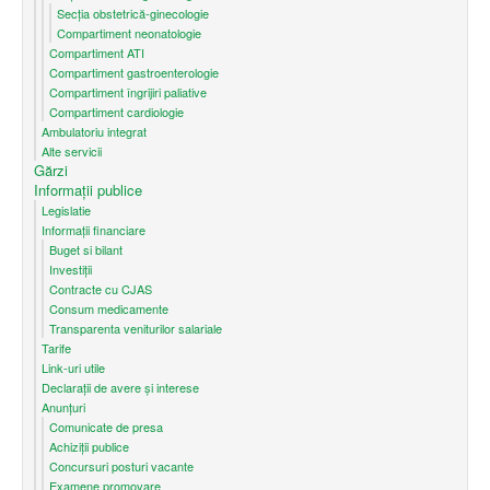
Secția obstetrică-ginecologie
Compartiment neonatologie
Compartiment ATI
Compartiment gastroenterologie
Compartiment îngrijiri paliative
Compartiment cardiologie
Ambulatoriu integrat
Alte servicii
Gărzi
Informații publice
Legislatie
Informații financiare
Buget si bilant
Investiții
Contracte cu CJAS
Consum medicamente
Transparenta veniturilor salariale
Tarife
Link-uri utile
Declarații de avere și interese
Anunțuri
Comunicate de presa
Achiziții publice
Concursuri posturi vacante
Examene promovare