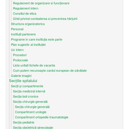
Regulament de organizare si funcționare
Regulament intern
Consiliul de etica
Ghid privind combaterea si prevenirea hărțuirii
Structura organizatorica
Personal
Instituții partenere
Programe in care instituția este parte
Plan sugestiv al instituției
Uz intern
Proceduri
Protocoale
Lista unitati tichete de vacanta
Cum putem recunoaşte cardul european de sănătate
Galerie imagini
Secțiile spitalului
Secții și compartimente
Secţia medicină internă
Secția boli cronice
Secția chirurgie generală
Secția chirurgie generală
Compartiment urologie
Compartiment ortopedie-traumatologie
Secția pediatrie
Secția obstetrică-ginecologie