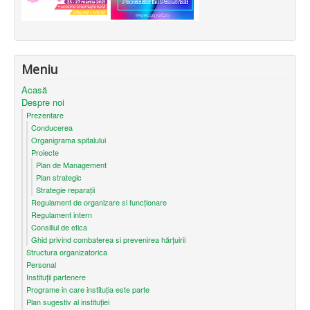
Meniu
Acasă
Despre noi
Prezentare
Conducerea
Organigrama spitalului
Proiecte
Plan de Management
Plan strategic
Strategie reparații
Regulament de organizare si funcționare
Regulament intern
Consiliul de etica
Ghid privind combaterea si prevenirea hărțuirii
Structura organizatorica
Personal
Instituții partenere
Programe in care instituția este parte
Plan sugestiv al instituției