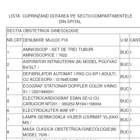
LISTA CUPRINZAND DOTAREA PE SECTII/COMPARTIMENTELE
DIN SPITAL
SECTIA OBSTETRICA GINECOLOGIE
NR.CRT
DENUMIRE MIJLOC FIX
U.M
CANT
AMNIOSCOP - SET DE TREI TUBURI
1
BUC
1
AMNIOSCOPICE / 7622
ASPIRATOR INTRAUTERIN (M) MODEL POLYVAC
2
BUC
1
B4/SLT /
DEFIBRILATOR AUTOMAT I-PAD CU-SP1-ADULTI,
3
BUC
1
CU ACCESORII / G1N4E0389
ECOGRAF STATIONAR DOPPLER COLOR VINNO
4
BUC
1
X1 / U221946001
ELECTROCARDIOGRAF EDAN SE12 CU
5
BUC
1
CARUCIOR MT201 / 360252-M1841158004
6
ELECTROCAUTER 80W VP /
BUC
1
LAMPA GERMICIDALA VILBER LOURMAT VL-230G
7
BUC
1
MS /
MASA CLASICA OBSTETRICA/GINECOLOGIE(M)
8
BUC
1
MODEL 7035 /