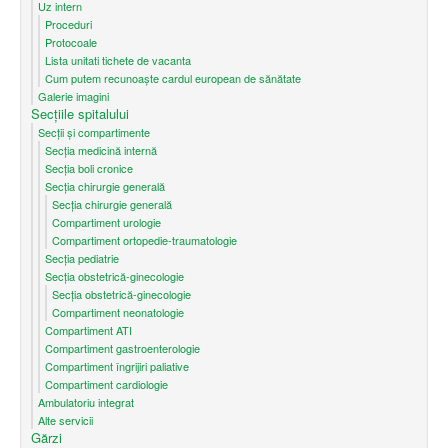
Uz intern
Proceduri
Protocoale
Lista unitati tichete de vacanta
Cum putem recunoaşte cardul european de sănătate
Galerie imagini
Secțiile spitalului
Secții și compartimente
Secţia medicină internă
Secția boli cronice
Secția chirurgie generală
Secția chirurgie generală
Compartiment urologie
Compartiment ortopedie-traumatologie
Secția pediatrie
Secția obstetrică-ginecologie
Secția obstetrică-ginecologie
Compartiment neonatologie
Compartiment ATI
Compartiment gastroenterologie
Compartiment îngrijiri paliative
Compartiment cardiologie
Ambulatoriu integrat
Alte servicii
Gărzi