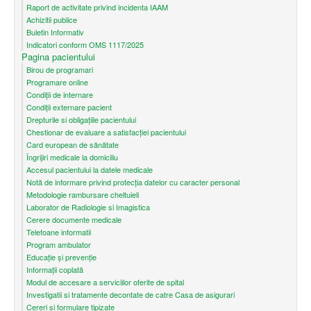
Raport de activitate privind incidenta IAAM
Achizitii publice
Buletin Informativ
Indicatori conform OMS 1117/2025
Pagina pacientului
Birou de programari
Programare online
Condiţii de internare
Condiții externare pacient
Drepturile si obligațiile pacientului
Chestionar de evaluare a satisfacției pacientului
Card european de sănătate
Îngrijiri medicale la domiciliu
Accesul pacientului la datele medicale
Notă de informare privind protecţia datelor cu caracter personal
Metodologie rambursare cheltuieli
Laborator de Radiologie si Imagistica
Cerere documente medicale
Telefoane informatii
Program ambulator
Educație și prevenție
Informații coplată
Modul de accesare a serviciilor oferite de spital
Investigatii si tratamente decontate de catre Casa de asigurari
Cereri si formulare tipizate