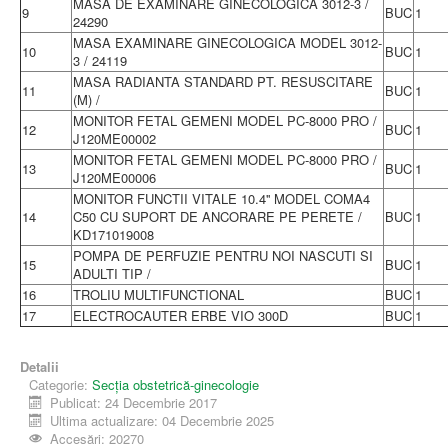
MASA DE EXAMINARE GINECOLOGICA 3012-3 /
9
BUC
1
24290
MASA EXAMINARE GINECOLOGICA MODEL 3012-
10
BUC
1
3 / 24119
MASA RADIANTA STANDARD PT. RESUSCITARE
11
BUC
1
(M) /
MONITOR FETAL GEMENI MODEL PC-8000 PRO /
12
BUC
1
J120ME00002
MONITOR FETAL GEMENI MODEL PC-8000 PRO /
13
BUC
1
J120ME00006
MONITOR FUNCTII VITALE 10.4'' MODEL COMA4
14
C50 CU SUPORT DE ANCORARE PE PERETE /
BUC
1
KD171019008
POMPA DE PERFUZIE PENTRU NOI NASCUTI SI
15
BUC
1
ADULTI TIP /
16
TROLIU MULTIFUNCTIONAL
BUC
1
17
ELECTROCAUTER ERBE VIO 300D
BUC
1
Detalii
Categorie:
Secția obstetrică-ginecologie
Publicat: 24 Decembrie 2017
Ultima actualizare: 04 Decembrie 2025
Accesări: 20270