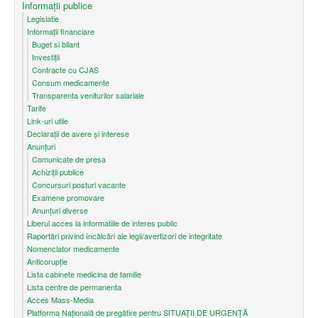
Informații publice
Legislatie
Informații financiare
Buget si bilant
Investiții
Contracte cu CJAS
Consum medicamente
Transparenta veniturilor salariale
Tarife
Link-uri utile
Declarații de avere și interese
Anunțuri
Comunicate de presa
Achiziții publice
Concursuri posturi vacante
Examene promovare
Anunțuri diverse
Liberul acces la informatiile de interes public
Raportări privind încălcări ale legii/avertizori de integritate
Nomenclator medicamente
Anticorupție
Lista cabinete medicina de familie
Lista centre de permanenta
Acces Mass-Media
Platforma Națională de pregătire pentru SITUAȚII DE URGENȚĂ