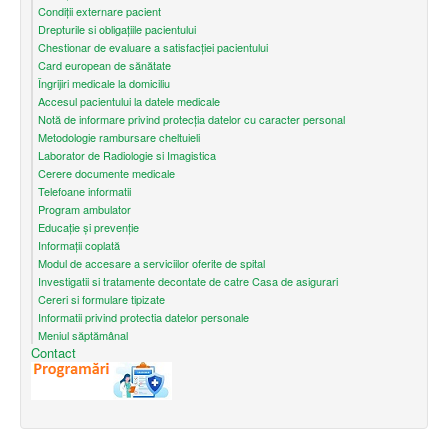
Condiții externare pacient
Drepturile si obligațiile pacientului
Chestionar de evaluare a satisfacției pacientului
Card european de sănătate
Îngrijiri medicale la domiciliu
Accesul pacientului la datele medicale
Notă de informare privind protecţia datelor cu caracter personal
Metodologie rambursare cheltuieli
Laborator de Radiologie si Imagistica
Cerere documente medicale
Telefoane informatii
Program ambulator
Educație și prevenție
Informații coplată
Modul de accesare a serviciilor oferite de spital
Investigatii si tratamente decontate de catre Casa de asigurari
Cereri si formulare tipizate
Informatii privind protectia datelor personale
Meniul săptămânal
Contact