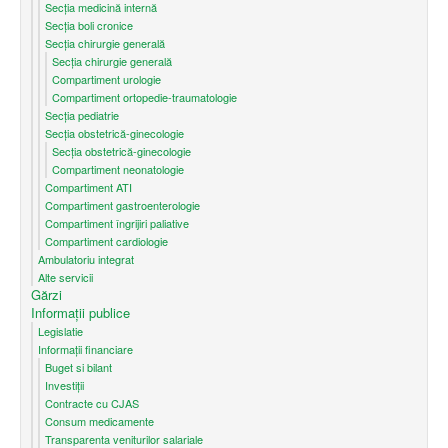
Secţia medicină internă
Secția boli cronice
Secția chirurgie generală
Secția chirurgie generală
Compartiment urologie
Compartiment ortopedie-traumatologie
Secția pediatrie
Secția obstetrică-ginecologie
Secția obstetrică-ginecologie
Compartiment neonatologie
Compartiment ATI
Compartiment gastroenterologie
Compartiment îngrijiri paliative
Compartiment cardiologie
Ambulatoriu integrat
Alte servicii
Gărzi
Informații publice
Legislatie
Informații financiare
Buget si bilant
Investiții
Contracte cu CJAS
Consum medicamente
Transparenta veniturilor salariale