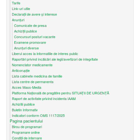
Tarife
Link-uri utile
Declarații de avere și interese
Anunțuri
Comunicate de presa
Achiziții publice
Concursuri posturi vacante
Examene promovare
Anunțuri diverse
Liberul acces la informatiile de interes public
Raportări privind încălcări ale legii/avertizori de integritate
Nomenclator medicamente
Anticorupție
Lista cabinete medicina de familie
Lista centre de permanenta
Acces Mass-Media
Platforma Națională de pregătire pentru SITUAȚII DE URGENȚĂ
Raport de activitate privind incidenta IAAM
Achizitii publice
Buletin Informativ
Indicatori conform OMS 1117/2025
Pagina pacientului
Birou de programari
Programare online
Condiţii de internare