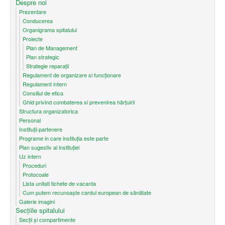
Despre noi
Prezentare
Conducerea
Organigrama spitalului
Proiecte
Plan de Management
Plan strategic
Strategie reparații
Regulament de organizare si funcționare
Regulament intern
Consiliul de etica
Ghid privind combaterea si prevenirea hărțuirii
Structura organizatorica
Personal
Instituții partenere
Programe in care instituția este parte
Plan sugestiv al instituției
Uz intern
Proceduri
Protocoale
Lista unitati tichete de vacanta
Cum putem recunoaşte cardul european de sănătate
Galerie imagini
Secțiile spitalului
Secții și compartimente