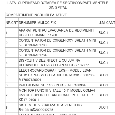
LISTA CUPRINZAND DOTAREA PE SECTII/COMPARTIMENTELE
DIN SPITAL
COMPARTIMENT INGRIJIRI PALIATIVE
NR.CRT
DENUMIRE MIJLOC FIX
U.M
CANT
APARAT PENTRU EVACUAREA DE RECIPIENTI
1
BUC
1
DESEURI UMANE / 1780
CONCENTRATOR DE OXIGEN OXY BREATH MINI
2
BUC
1
5 / BE19-AA01783
CONCENTRATOR DE OXIGEN OXY BREATH MINI
3
BUC
1
5 / BE19-AA01764
DISPOZITIV DEZINFECTIE CU LUMINA
4
BUC
1
ULTRAVIOLETA UV-C CLEAN SHOES / 37777
ELECTROCARDIOGRAF (EKG) - MODEL EDAN
5
SE12 EXPRESS CU CARUCIOR MT201 / 360706-
BUC
1
M17907120001
6
INJECTOMAT SEP 10S PLUS / AOP188964
BUC
1
MONITOR FUNCTII VITALE 10.4'' MODEL COMA4
7
C50 CU SUPORT DE ANCORARE PE PERETE /
BUC
1
KD171019011
SISTEM DE VIZUALIZARE A VENELOR /
8
BUC
1
B4193/16D2020042785
ELECTROCARDIOGRAF EDAN SE12