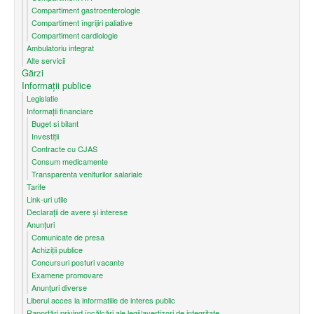
Compartiment gastroenterologie
Compartiment îngrijiri paliative
Compartiment cardiologie
Ambulatoriu integrat
Alte servicii
Gărzi
Informații publice
Legislatie
Informații financiare
Buget si bilant
Investiții
Contracte cu CJAS
Consum medicamente
Transparenta veniturilor salariale
Tarife
Link-uri utile
Declarații de avere și interese
Anunțuri
Comunicate de presa
Achiziții publice
Concursuri posturi vacante
Examene promovare
Anunțuri diverse
Liberul acces la informatiile de interes public
Raportări privind încălcări ale legii/avertizori de integritate