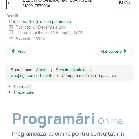
9
BUC
1
M22917570004
Detalii
Categorie:
Secții și compartimente
Publicat: 24 Decembrie 2017
Ultima actualizare: 12 Februarie 2026
Accesări: 16940
Prec
Mai departe
Sunteți aici:
Acasă
Secțiile spitalului
Secții și compartimente
Compartiment îngrijiri paliative
Informatii
Prezentare