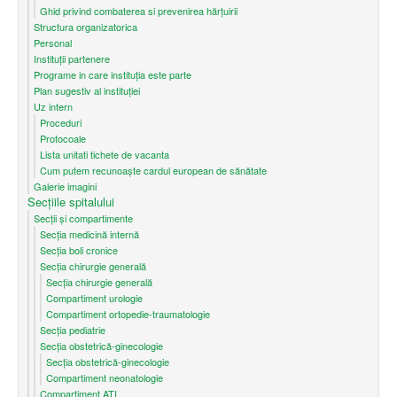
Ghid privind combaterea si prevenirea hărțuirii
Structura organizatorica
Personal
Instituții partenere
Programe in care instituția este parte
Plan sugestiv al instituției
Uz intern
Proceduri
Protocoale
Lista unitati tichete de vacanta
Cum putem recunoaşte cardul european de sănătate
Galerie imagini
Secțiile spitalului
Secții și compartimente
Secţia medicină internă
Secția boli cronice
Secția chirurgie generală
Secția chirurgie generală
Compartiment urologie
Compartiment ortopedie-traumatologie
Secția pediatrie
Secția obstetrică-ginecologie
Secția obstetrică-ginecologie
Compartiment neonatologie
Compartiment ATI