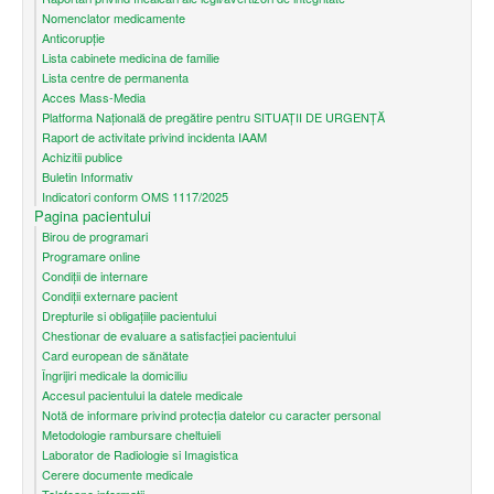
Nomenclator medicamente
Anticorupție
Lista cabinete medicina de familie
Lista centre de permanenta
Acces Mass-Media
Platforma Națională de pregătire pentru SITUAȚII DE URGENȚĂ
Raport de activitate privind incidenta IAAM
Achizitii publice
Buletin Informativ
Indicatori conform OMS 1117/2025
Pagina pacientului
Birou de programari
Programare online
Condiţii de internare
Condiții externare pacient
Drepturile si obligațiile pacientului
Chestionar de evaluare a satisfacției pacientului
Card european de sănătate
Îngrijiri medicale la domiciliu
Accesul pacientului la datele medicale
Notă de informare privind protecţia datelor cu caracter personal
Metodologie rambursare cheltuieli
Laborator de Radiologie si Imagistica
Cerere documente medicale