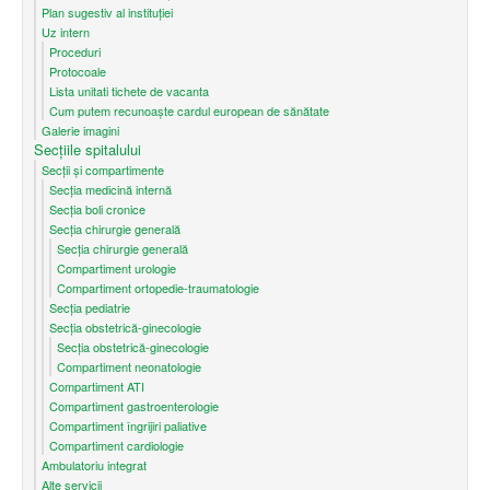
Plan sugestiv al instituției
Uz intern
Proceduri
Protocoale
Lista unitati tichete de vacanta
Cum putem recunoaşte cardul european de sănătate
Galerie imagini
Secțiile spitalului
Secții și compartimente
Secţia medicină internă
Secția boli cronice
Secția chirurgie generală
Secția chirurgie generală
Compartiment urologie
Compartiment ortopedie-traumatologie
Secția pediatrie
Secția obstetrică-ginecologie
Secția obstetrică-ginecologie
Compartiment neonatologie
Compartiment ATI
Compartiment gastroenterologie
Compartiment îngrijiri paliative
Compartiment cardiologie
Ambulatoriu integrat
Alte servicii