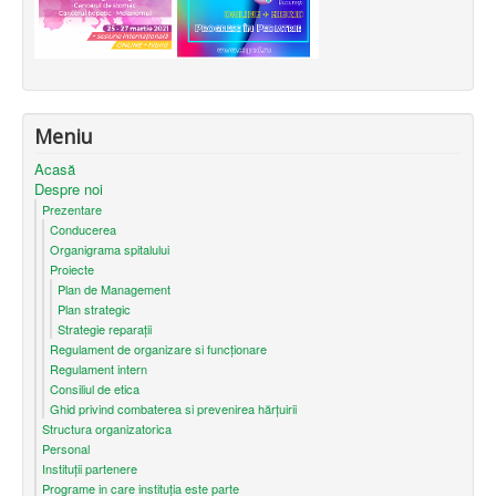
Meniu
Acasă
Despre noi
Prezentare
Conducerea
Organigrama spitalului
Proiecte
Plan de Management
Plan strategic
Strategie reparații
Regulament de organizare si funcționare
Regulament intern
Consiliul de etica
Ghid privind combaterea si prevenirea hărțuirii
Structura organizatorica
Personal
Instituții partenere
Programe in care instituția este parte