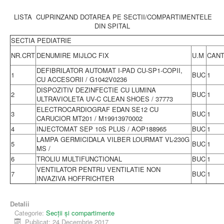
LISTA CUPRINZAND DOTAREA PE SECTII/COMPARTIMENTELE
DIN SPITAL
SECTIA PEDIATRIE
NR.CRT
DENUMIRE MIJLOC FIX
U.M
CANT
DEFIBRILATOR AUTOMAT I-PAD CU-SP1-COPII,
1
BUC
1
CU ACCESORII / G1042V0236
DISPOZITIV DEZINFECTIE CU LUMINA
2
BUC
1
ULTRAVIOLETA UV-C CLEAN SHOES / 37773
ELECTROCARDIOGRAF EDAN SE12 CU
3
BUC
1
CARUCIOR MT201 / M19913970002
4
INJECTOMAT SEP 10S PLUS / AOP188965
BUC
1
LAMPA GERMICIDALA VILBER LOURMAT VL-230G
5
BUC
1
MS /
6
TROLIU MULTIFUNCTIONAL
BUC
1
VENTILATOR PENTRU VENTILATIE NON
7
BUC
1
INVAZIVA HOFFRICHTER
Detalii
Categorie:
Secții și compartimente
Publicat: 24 Decembrie 2017