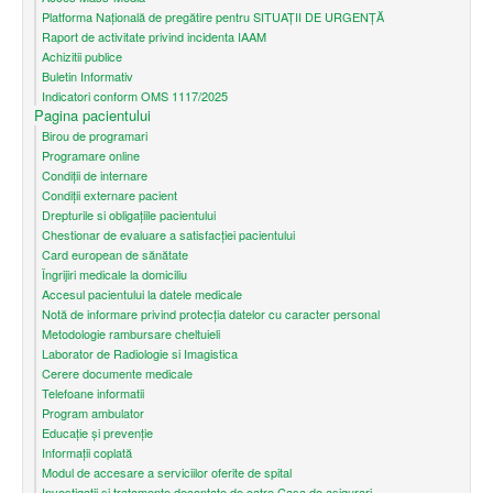
Platforma Națională de pregătire pentru SITUAȚII DE URGENȚĂ
Raport de activitate privind incidenta IAAM
Achizitii publice
Buletin Informativ
Indicatori conform OMS 1117/2025
Pagina pacientului
Birou de programari
Programare online
Condiţii de internare
Condiții externare pacient
Drepturile si obligațiile pacientului
Chestionar de evaluare a satisfacției pacientului
Card european de sănătate
Îngrijiri medicale la domiciliu
Accesul pacientului la datele medicale
Notă de informare privind protecţia datelor cu caracter personal
Metodologie rambursare cheltuieli
Laborator de Radiologie si Imagistica
Cerere documente medicale
Telefoane informatii
Program ambulator
Educație și prevenție
Informații coplată
Modul de accesare a serviciilor oferite de spital
Investigatii si tratamente decontate de catre Casa de asigurari