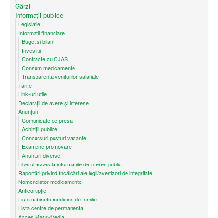
Gărzi
Informații publice
Legislatie
Informații financiare
Buget si bilant
Investiții
Contracte cu CJAS
Consum medicamente
Transparenta veniturilor salariale
Tarife
Link-uri utile
Declarații de avere și interese
Anunțuri
Comunicate de presa
Achiziții publice
Concursuri posturi vacante
Examene promovare
Anunțuri diverse
Liberul acces la informatiile de interes public
Raportări privind încălcări ale legii/avertizori de integritate
Nomenclator medicamente
Anticorupție
Lista cabinete medicina de familie
Lista centre de permanenta
Acces Mass-Media