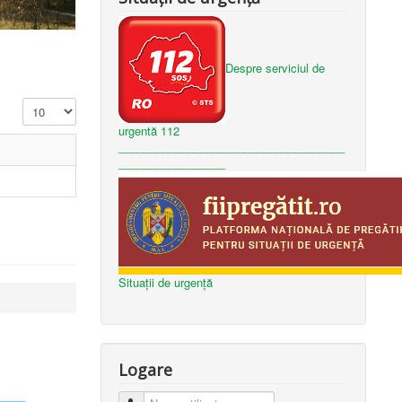
Despre serviciul de
Afișare #
urgentă 112
____________________________________
_________________
Situații de urgență
Logare