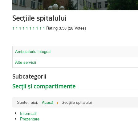
de
vedere
care
Secțiile spitalului
utilizează
un
1
1
1
1
1
1
1
1
1
1
Rating 3.38 (28 Votes)
cititor
de
ecran;
Apăsați
Ambulatoriu integrat
Control-
F10
Alte servicii
pentru
a
deschide
Subcategorii
un
Secții și compartimente
meniu
de
accesibilitate.
Sunteți aici:
Acasă
Secțiile spitalului
Informatii
Prezentare