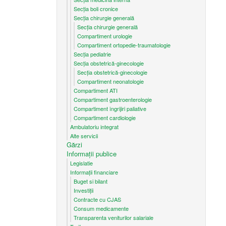
Secția boli cronice
Secția chirurgie generală
Secția chirurgie generală
Compartiment urologie
Compartiment ortopedie-traumatologie
Secția pediatrie
Secția obstetrică-ginecologie
Secția obstetrică-ginecologie
Compartiment neonatologie
Compartiment ATI
Compartiment gastroenterologie
Compartiment îngrijiri paliative
Compartiment cardiologie
Ambulatoriu integrat
Alte servicii
Gărzi
Informații publice
Legislatie
Informații financiare
Buget si bilant
Investiții
Contracte cu CJAS
Consum medicamente
Transparenta veniturilor salariale