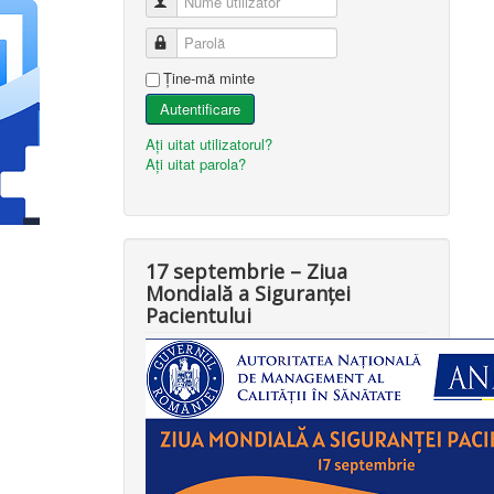
Nume utilizator
Parolă
Ţine-mă minte
Autentificare
Aţi uitat utilizatorul?
Aţi uitat parola?
17 septembrie – Ziua
Mondială a Siguranței
Pacientului