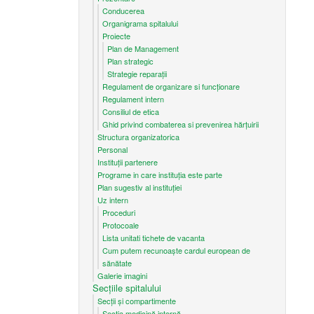
Conducerea
Organigrama spitalului
Proiecte
Plan de Management
Plan strategic
Strategie reparații
Regulament de organizare si funcționare
Regulament intern
Consiliul de etica
Ghid privind combaterea si prevenirea hărțuirii
Structura organizatorica
Personal
Instituții partenere
Programe in care instituția este parte
Plan sugestiv al instituției
Uz intern
Proceduri
Protocoale
Lista unitati tichete de vacanta
Cum putem recunoaşte cardul european de
sănătate
Galerie imagini
Secțiile spitalului
Secții și compartimente
Secţia medicină internă