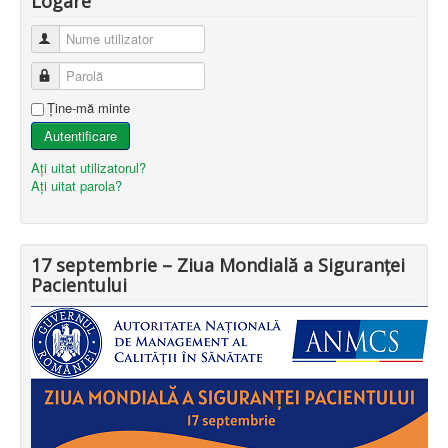
Logare
Nume utilizator
Parolă
Ţine-mă minte
Autentificare
Aţi uitat utilizatorul?
Aţi uitat parola?
17 septembrie – Ziua Mondială a Siguranței
Pacientului