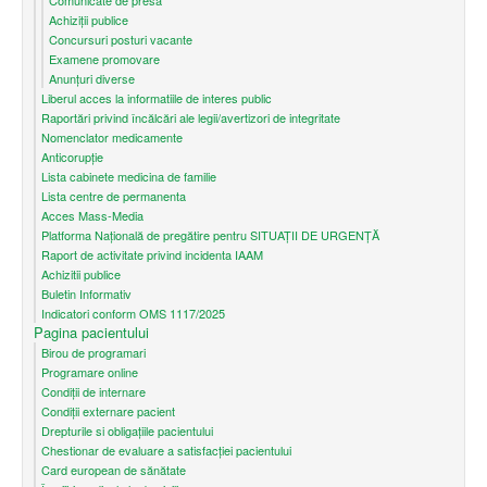
Comunicate de presa
Achiziții publice
Concursuri posturi vacante
Examene promovare
Anunțuri diverse
Liberul acces la informatiile de interes public
Raportări privind încălcări ale legii/avertizori de integritate
Nomenclator medicamente
Anticorupție
Lista cabinete medicina de familie
Lista centre de permanenta
Acces Mass-Media
Platforma Națională de pregătire pentru SITUAȚII DE URGENȚĂ
Raport de activitate privind incidenta IAAM
Achizitii publice
Buletin Informativ
Indicatori conform OMS 1117/2025
Pagina pacientului
Birou de programari
Programare online
Condiţii de internare
Condiții externare pacient
Drepturile si obligațiile pacientului
Chestionar de evaluare a satisfacției pacientului
Card european de sănătate