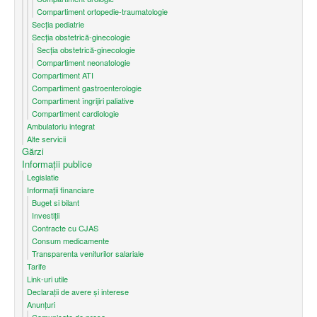
Compartiment ortopedie-traumatologie
Secția pediatrie
Secția obstetrică-ginecologie
Secția obstetrică-ginecologie
Compartiment neonatologie
Compartiment ATI
Compartiment gastroenterologie
Compartiment îngrijiri paliative
Compartiment cardiologie
Ambulatoriu integrat
Alte servicii
Gărzi
Informații publice
Legislatie
Informații financiare
Buget si bilant
Investiții
Contracte cu CJAS
Consum medicamente
Transparenta veniturilor salariale
Tarife
Link-uri utile
Declarații de avere și interese
Anunțuri