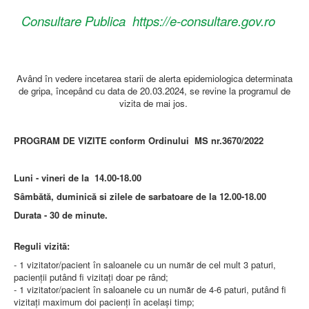
Consultare Publica https://e-consultare.gov.ro
Având în vedere incetarea starii de alerta epidemiologica determinata
de gripa, începând cu data de 20.03.2024, se revine la programul de
vizita de mai jos.
PROGRAM DE VIZITE conform Ordinului MS nr.3670/2022
Luni - vineri de la 14.00-18.00
Sâmbătă, duminică si zilele de sarbatoare de la 12.00-18.00
Durata - 30 de minute.
Reguli vizită:
- 1 vizitator/pacient în saloanele cu un număr de cel mult 3 paturi,
pacienţii putând fi vizitaţi doar pe rând;
- 1 vizitator/pacient în saloanele cu un număr de 4-6 paturi, putând fi
vizitaţi maximum doi pacienţi în acelaşi timp;