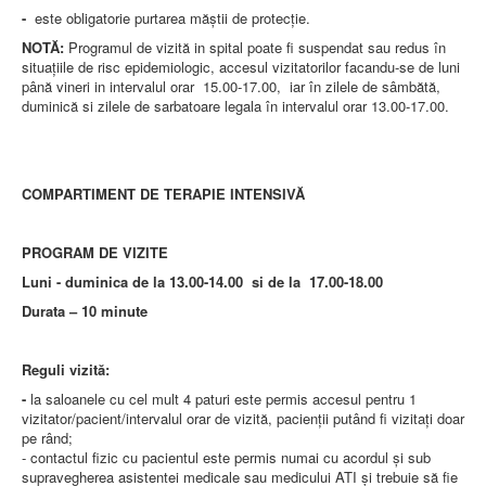
-
este obligatorie purtarea măștii de protecție.
NOTĂ:
Programul de vizită in spital poate fi suspendat sau redus în
situaţiile de risc epidemiologic, accesul vizitatorilor facandu-se de luni
până vineri in intervalul orar 15.00-17.00, iar în zilele de sâmbătă,
duminică si zilele de sarbatoare legala în intervalul orar 13.00-17.00.
COMPARTIMENT DE TERAPIE INTENSIVĂ
PROGRAM DE VIZITE
Luni - duminica de la 13.00-14.00 si de la 17.00-18.00
Durata – 10 minute
Reguli vizită:
-
la saloanele cu cel mult 4 paturi este permis accesul pentru 1
vizitator/pacient/intervalul orar de vizită, pacienţii putând fi vizitaţi doar
pe rând;
- contactul fizic cu pacientul este permis numai cu acordul şi sub
supravegherea asistentei medicale sau medicului ATI şi trebuie să fie