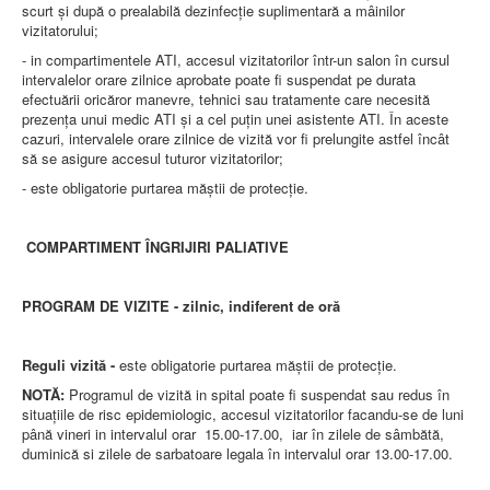
scurt şi după o prealabilă dezinfecţie suplimentară a mâinilor
vizitatorului;
- in compartimentele ATI, accesul vizitatorilor într-un salon în cursul
intervalelor orare zilnice aprobate poate fi suspendat pe durata
efectuării oricăror manevre, tehnici sau tratamente care necesită
prezenţa unui medic ATI şi a cel puţin unei asistente ATI. În aceste
cazuri, intervalele orare zilnice de vizită vor fi prelungite astfel încât
să se asigure accesul tuturor vizitatorilor;
- este obligatorie purtarea măștii de protecție.
COMPARTIMENT ÎNGRIJIRI PALIATIVE
PROGRAM DE VIZITE - zilnic, indiferent de oră
Reguli vizită
-
este obligatorie purtarea măștii de protecție.
NOTĂ:
Programul de vizită in spital poate fi suspendat sau redus în
situaţiile de risc epidemiologic, accesul vizitatorilor facandu-se de luni
până vineri in intervalul orar 15.00-17.00, iar în zilele de sâmbătă,
duminică si zilele de sarbatoare legala în intervalul orar 13.00-17.00.