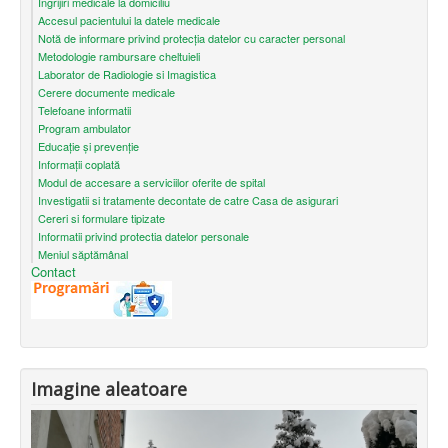
Îngrijiri medicale la domiciliu
Accesul pacientului la datele medicale
Notă de informare privind protecţia datelor cu caracter personal
Metodologie rambursare cheltuieli
Laborator de Radiologie si Imagistica
Cerere documente medicale
Telefoane informatii
Program ambulator
Educație și prevenție
Informații coplată
Modul de accesare a serviciilor oferite de spital
Investigatii si tratamente decontate de catre Casa de asigurari
Cereri si formulare tipizate
Informatii privind protectia datelor personale
Meniul săptămânal
Contact
Imagine aleatoare