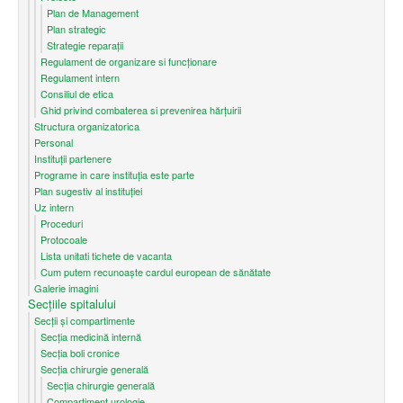
Plan de Management
Plan strategic
Strategie reparații
Regulament de organizare si funcționare
Regulament intern
Consiliul de etica
Ghid privind combaterea si prevenirea hărțuirii
Structura organizatorica
Personal
Instituții partenere
Programe in care instituția este parte
Plan sugestiv al instituției
Uz intern
Proceduri
Protocoale
Lista unitati tichete de vacanta
Cum putem recunoaşte cardul european de sănătate
Galerie imagini
Secțiile spitalului
Secții și compartimente
Secţia medicină internă
Secția boli cronice
Secția chirurgie generală
Secția chirurgie generală
Compartiment urologie